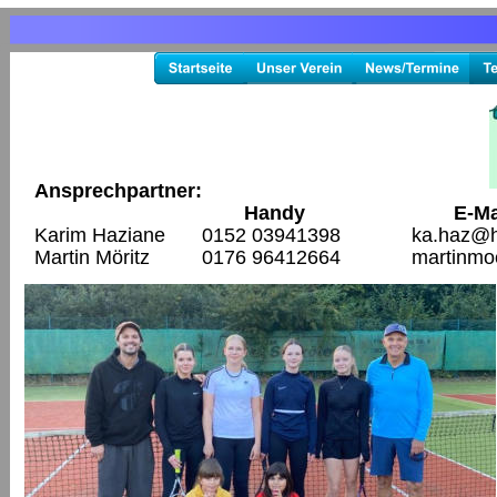
Ansprechpartner:
Handy
E-Ma
Karim Haziane
0152 03941398
ka.haz@h
Martin Möritz
0176 96412664
martinmo